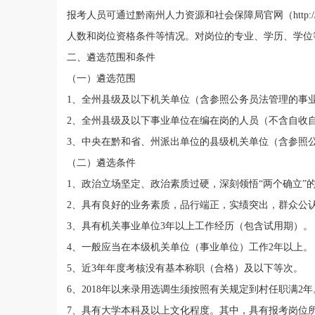
报考人员
可通过
黔南
州
人力资源和社会保障局官网
（
http:
人数和
岗位
资格条件等情况
。
对
岗位
的专业、学历、学位
二
、
遴选
范围和条件
（一）
遴选
范围
1
、
全州
县级及以下机关单位（含参照公务员法管理的事
2
、
全州
县级及以下事业单位在编在岗
的
人员
（不含自收
3
、
中央在黔
和省、
州派出单位的县级机关单位（含参照
（二）
遴选
条件
1
、政治立场坚定、政治素质过硬，深刻领悟“两个确立”的
2
、
具有良好的业务素质，品行端正，实绩突出，群众公
3
、
具有机关事业单位
3
年以上工作经历
（包
含
试用期）。
4
、
一般应当在本级机关
单位（事业单位）
工作
2
年以上
。
5
、
近
3
年年度考核没有基本称职（
合格
）及以下等次。
6
、
2018
年以来录用选调生须按照有关规定到村任职满
2
年
7
、
具有大学本科及以上
文化程度。其中，
具有报考岗位