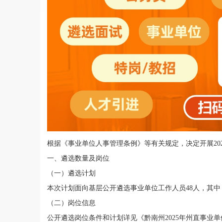
根据《事业单位人事管理条例》等有关规定，
决定
开展
20
一
、
遴选
数量
及岗位
（
一
）
遴选
计划
本次计划面向基层公开遴选
事业单位工作人员
48
人，其中
（二）
岗位
信息
公开遴选
岗位
条件和计划详见《黔南州
2025
年州直事业单