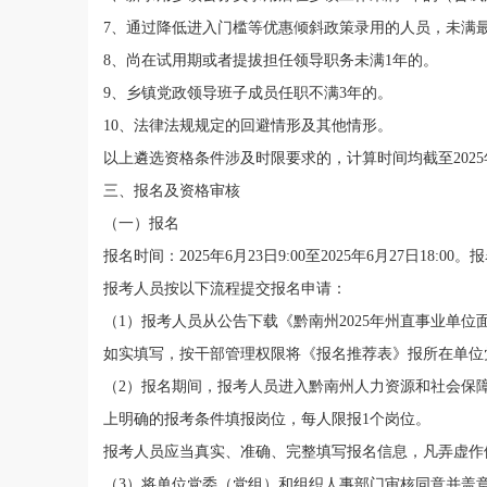
7
、
通过降低进入门槛等优惠倾斜政策录用的人员
，
未满
8
、
尚在试用期或者提拔担任领导职务未满
1
年的。
9
、乡镇党政领导班子成员任职不满
3
年的。
10
、
法律法规规定的
回避情形及
其他情形。
以上遴选资格条件涉及时限要求的，计算时间均截至
2025
三
、
报名及资格审核
（
一
）
报名
报名时间
：
2025
年
6
月
23
日
9
:
00
至
2025
年
6
月
27
日
1
8:
00
。报
报考人员按以下流程提交报名申请：
（
1
）报考
人员从公告
下载《黔南州
2025
年州直事业单位
如实填写
，
按干部管理权限将《报名推荐表》报所在单位
（
2
）报名期间，
报考人员
进入
黔南州人力资源和社会保
上明确的报考条件填报岗位，每人限报
1
个岗位。
报考
人员
应当真实、准确、完整填写报名信息
，
凡弄虚作
（
3
）将单位党委（党组）和组织人事部门审核同意并盖