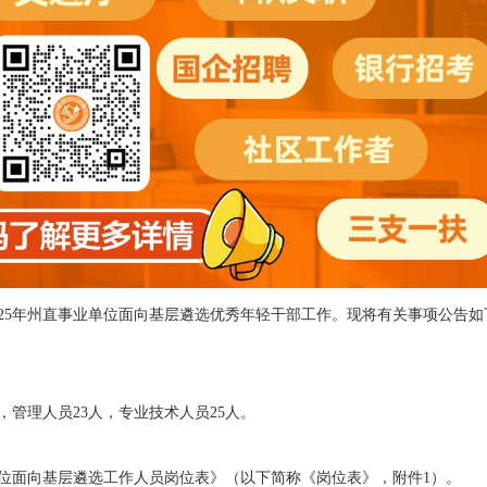
25
年州直
事业单位面向
基层
遴选
优秀年轻干部工作
。
现将有关事项公告如
，
管理人员
23
人，
专业技术人员
25
人
。
位面向基层
遴选
工作人员岗位表》
（
以下简称《
岗位
表》
，
附件
1
）。