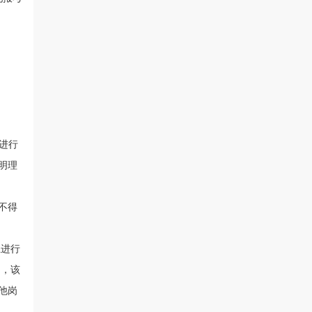
进行
明理
不得
上进行
的，该
他岗