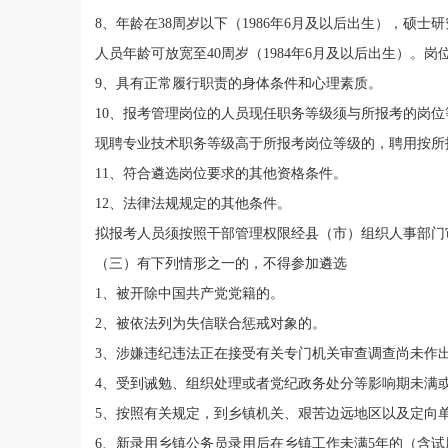
8
、
年龄
在
3
8
周岁以下
（
1986
年
6
月及以后出生
），
硕士研
人员
年龄
可放宽
至
40
周岁
（
1984
年
6
月及以后出生
）
。岗
9
、
具有正常履行职责的身体条件
和心理素质。
10
、
报考管理岗位的人员现任职务
等级
须与所报考的岗位
现
聘
专业技术职务
等级
高于所报考岗位
等级
的，聘用按所
11
、
符合遴选岗位
要求的
其他资格
条件。
12
、
法律法规规定的其他条件
。
拟报考人员须按照干部管理权限经县（市）组织人事部门
（三）有下列情形之一的，不得
参加遴选
1
、被开除中国共产党党籍的。
2
、被依法列为失信联合惩戒对象的。
3
、
涉嫌违纪违法正在接受有关专门
机关
审查
调查
尚未作
4
、受
到诫勉、组织处理或者党纪政务处分等影响期未满
5
、
按照有关规定，到
乡镇机关、艰苦边远地区以及
定向
6
、
新录用乡镇公务员录用后在乡镇工作未满
5
年的
（
含试