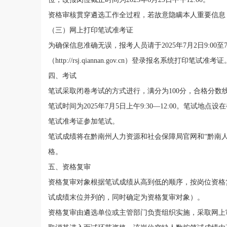
资格审
核
贯穿
遴选
工作全过程，若故意隐瞒本人重要信息
（三）
网上打印笔试准考证
为确保信息准确无误
，
报考
人员
请于
2025
年
7
月
2
日
9:00
至
（
http://rsj.qiannan.gov.cn
）
登录报名系统打印笔试准考证
四、
考试
笔试采取闭卷考试的方式进行
，
满分
为
100
分
，合格分数
笔试时间为
2025
年
7
月
5
日上午
9:
3
0—12:00
。
笔试地点设在
笔试准考证参加笔试
。
笔试成绩
将
在
黔南
州
人力资源和社会保障局官网
和
“
黔南
格
。
五、资格复审
资格复审对象根据笔试成绩从高到低的顺序
，
按
岗位
资格
试成绩末位并列的
，
同时确定为资格复审对象
）。
资格复审由
遴选单位或主管部门负责
组织
实施
，
采取网上