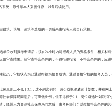
名系统，原件须本人妥善保存，以备后续使用。
因错填、误填、漏填
等
造成的一切后果由报考人员
自行承担
。
选
单位
收到报考申请后
，须
在
24
小时内
对报考人员的资格条件、相关材料
反馈审
查
结果。经审查符合条件的，不得拒绝报名；不符合条件的，应说
核状态，审核状态为已通过即视为报名成功。通过资格审核的报考人员，
比例
原则上
不低于
3
:
1
，达不到比例的，减少或取消
遴选
计划数
，并在网
源社会保障局
同意
后
，可降低比例，但不得低于
2
:
1
。
岗位
遴选
计划取消
请，经州人力资源社会保障局同意后，
由
考务部门予以改报符合条件的其