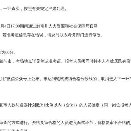
，一经查实，按照有关规定严肃处理。
7
月
4
日
17
:00
期间通过
黔南
州
人力资源和社会保障局官网
。
若准考证信息存在错误
，
请及时联系考务部门进行修改
。
线为
60
分。
都匀
市
，
考场地点详见笔试准考证
。
报考人员
须同时持本人有效居民身份
人社
”
微信公众号
上
公布
。
未达到笔试成绩合格分数线的
，
取消进入下一环
复审人数与
遴选
计划数
3:1
比例以内
（
含
3:1
）
的人员确定
（
同一
岗位
报考
审查的方式进行。
资格复审
合格的
人员
进入
面试
环节
，
资格复审不合格
的