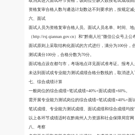
取消其进入
面试
环节资格，该
岗位
空缺人数按
笔试
成绩由
资格复审合格人数与
遴选
计划数达不到要求的
，
按规定减
六、面试
面
试人员为资格复审合格人员
。
面试人员名单、时间、地
（
http://rsj.qiannan.gov.cn
）和
“
黔南人社
”
微信公众号
上公
面试
原则
上采取结构化面试的方式进行
，
满分
为
100
分，
测试满分
100
分
，合格分数为
70
分
。
面试地点设在
都匀
市
，
考场地点详见面试准考证
。
报考人
未达到面试
或专业能力测试
成绩合格分数线的，取消进入
七、
综合
成绩计算
一般
岗位
的综合
成绩
=
笔试成绩
×
4
0%+
面试成绩
×
6
0%
。
需开展专业能力测试
岗位
的综合成绩
=
笔试成绩
×
4
0%+
面
笔试成绩、
专业能力测试成绩、
面试成绩和
综合
成绩均按
以上各环节成绩适时在
黔南
州
人力资源和社会保障局官网
八、考察