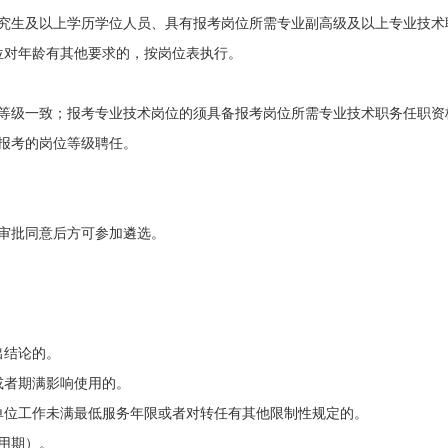
究生及以上学历学位
人员
、具有报考岗位所需专业
副高级及以上专业技术
位对年龄有其他要求的，按岗位表执行。
等级
一致；报考专业技术岗位的须具备
报考
岗位
所需
专业技术职务任职资
报考的岗位
等级
聘任。
审批同意后方可参加遴选。
出结论的
。
或者期满影响使用
的。
单位工作未满
最低
服务年限
或者
对转任有其他限制性规定的。
用期
）
。