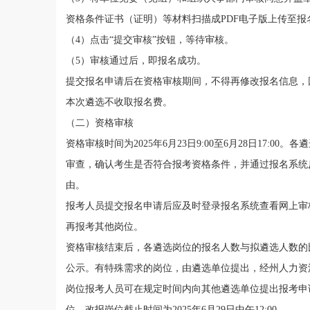
资格条件证书（证明）等材料扫描成
PDF
电子版上传至报
（
4
）点击
“
提交审核
”
按钮，等待审核。
（
5
）审核通过后
，即报名成功
。
提交报名申请后在资格
审核
期间，不得再修改报名信息，
本次
遴选
不收取报名费。
（二）资格审核
资格审核时间为
2025
年
6
月
23
日
9
:
00
至
6
月
28
日
17
:
00
。
各
遴
审查，
确认考生是否
符合
报考资格
条件
，并通过报名系统
由。
报考人员提交报名申请后应及时登录报名系统查看网上审
再报考其他岗位。
资格
审核
结束后，
各
遴选岗位
的报名人数与拟
遴选
人数的
公示
。
有特殊需求的
岗位
，
由遴选单位提出，
经
州
人力资
岗位报考人员可在规定时间内向其他
遴选
单位提出报考申
位，
改报岗位截止时间为
2025
年
6
月
29
日中午
12:00
。