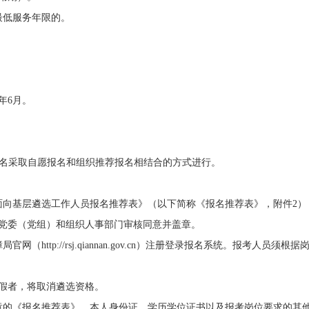
最低服务年限的
。
年
6
月。
名采取自愿报名和组织推荐报名相结合的方式进行。
面向基层
遴选
工作人员报名推荐表》（以下简称《报名推荐表》
，
附件
2
）
党委
（
党组
）
和组织人事部门审核同意并盖章。
障局
官网
（
http://rsj.qiannan.gov.cn
）注册
登录报名系统。报考人员须根据
假者
，
将取消遴选资格。
章的《报名推荐表》、本人身份证、学历学位证书以及报考岗位要求的其