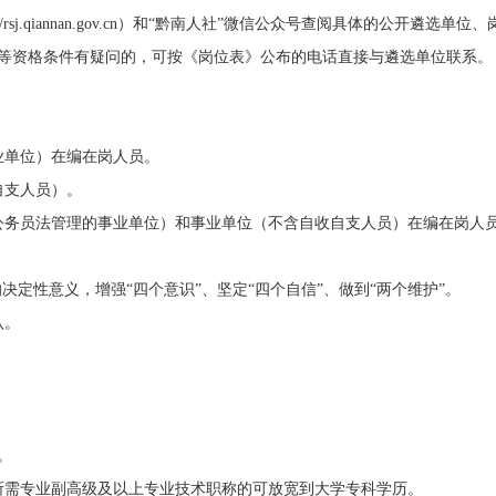
//rsj.qiannan.gov.cn
）
和
“
黔南人社
”
微信公众号
查阅具体的公开
遴选
单位、
等资格条件有疑问
的
，
可按《
岗位
表》公布的电话直接与
遴选单位
联系
。
业单位）在编在岗人员
。
自支人员）
。
公务员法管理的
事业单位
）
和
事业单位
（不含自收自支人员）在编在岗人
决定性意义，增强“四个意识”、坚定“四个自信”、做到“两个维护”。
认
。
。
所需专业
副高级
及以上专业技术职称
的
可放宽到大学专科
学历。