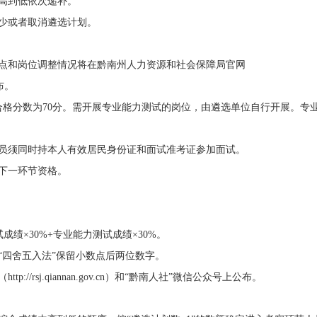
高到低依次递补。
少或者取消
遴选
计划
。
点和
岗位
调整情况
将
在
黔南
州
人力资源和社会保障局官网
布
。
合格分数为
70
分
。
需开展专业能力测试
的
岗位，
由
遴选单位
自行开展
。
专
员
须同时持本人有效居民身份证和面试准考证参加面试
。
下一环节资格。
试成绩
×
3
0%
+
专业能力测试成绩
×
3
0%
。
“
四舍五入法
”
保留小数点后两位数字。
（
http://rsj.qiannan.gov.cn
）和
“
黔南人社
”
微信公众号
上公布
。