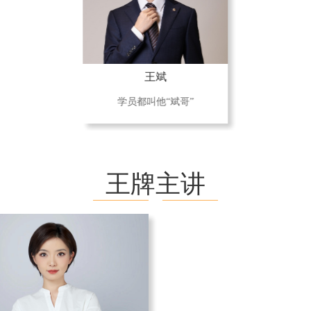
王斌
学员都叫他“斌哥”
王牌主讲