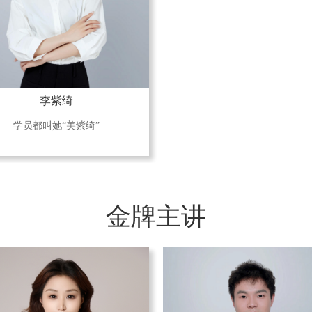
李紫绮
学员都叫她“美紫绮”
金牌主讲