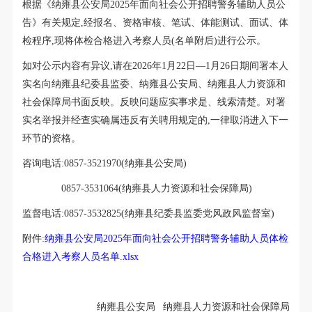
根据《纳雍县公安局
2025年面向社会公开招聘警务辅助人员
公
告
》有关规定,经报名、资格审核、
笔试、体能测试、面试、
体
检程序,现将体检合格进入考察人员(名单附后)进行公示。
如对公示内容有异议,请在
202
6
年
1
月
22
日
—
1
月
26
日期间署本人
实名向纳雍县纪委县监委、
纳雍县公安局、纳雍
县人力资源和
社会保障局书面反映。反映问题应实事求是、线索清楚。对署
实名举报并经查实确属违反有关聘用规定的,一律取消进入下一
环节的资格。
咨询电话:
0857-3521970(纳雍县公安局)
0857-3531064(纳雍县人力资源和社会保障局)
监督电话:
0857-3532825(纳雍县纪委县监委党风政风监督室)
附件:
纳雍县公安局2025年面向社会公开招聘警务辅助人员体检
合格进入考察人员名单.xlsx
纳雍县公安局
纳雍县人力资源和社会保障局